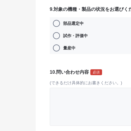
9.対象の機種・製品の状況をお選びく
部品選定中
試作・評価中
量産中
10.問い合わせ内容
必須
(できるだけ具体的にお書きください。)